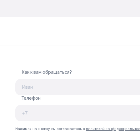
Способы покупки
Как к вам обращаться?
Ипотека
100% оплата
Материнский капитал
Телефон
Trade-in
Быстрый выкуп
Ход строительства
Нажимая на кнопку, вы соглашаетесь с
политикой конфиденциальнос