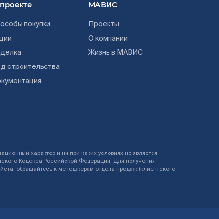
 проекте
МАВИС
особы покупки
Проекты
ции
О компании
тделка
Жизнь в МАВИС
д строительства
окументация
ционный характер и ни при каких условиях не является
данского Кодекса Российской Федерации. Для получения
йста, обращайтесь к менеджерам отдела продаж (клиентского