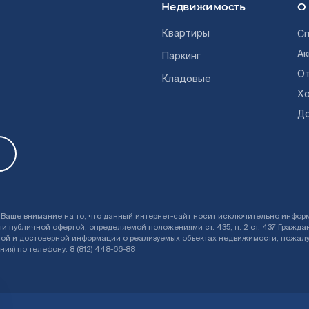
Недвижимость
О
Квартиры
Сп
Ак
Паркинг
О
Кладовые
Хо
Д
Ваше внимание на то, что данный интернет-сайт носит исключительно информа
ли публичной офертой, определяемой положениями ст. 435, п. 2 ст. 437 Граж
ой и достоверной информации о реализуемых объектах недвижимости, пожалу
ия) по телефону: 8 (812) 448-66-88