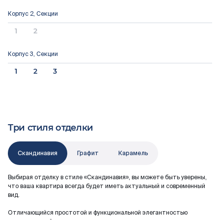
Документация
Корпус 2, Секции
1
2
ВЫБРАТЬ КВАРТИРУ
Корпус 3, Секции
1
2
3
Проекты
Три стиля отделки
О компании
Скандинавия
Графит
Карамель
Жизнь в мавис
Выбирая отделку в стиле «Скандинавия», вы можете быть уверены,
что ваша квартира всегда будет иметь актуальный и современный
вид.
Отличающийся простотой и функциональной элегантностью