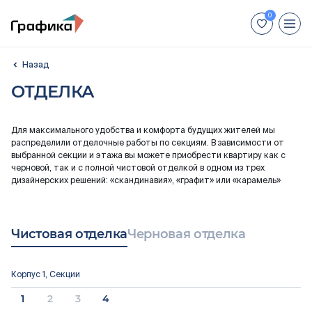
+7 (812) 448-66-88
ОТДЕЛКА
Для иногородних покупателей:
+7 (800) 551-04-70
Для максимального удобства и комфорта будущих жителей мы
распределили отделочные работы по секциям. В зависимости от
Недвижимость
выбранной секции и этажа вы можете приобрести квартиру как с
черновой, так и с полной чистовой отделкой в одном из трех
дизайнерских решений: «скандинавия», «графит» или «карамель»
Способы покупки
Отделка
Чистовая отделка
Черновая отделка
Акции
Корпус 1, Секции
Ход строительства
1
2
3
4