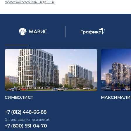
обработкой персональных данных
Документация
ВЫБРАТЬ КВАРТИРУ
Проекты
О компании
Жизнь в мавис
СИМВОЛИСТ
МАКСИМАЛИ
+7 (812) 448-66-88
Для иногородних покупателей:
+7 (800) 551-04-70