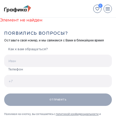
Элемент не найден
+7 (812) 448-66-88
ПОЯВИЛИСЬ ВОПРОСЫ?
Для иногородних покупателей:
Оставьте свой номер, и мы свяжемся с Вами в ближайшее время
+7 (800) 551-04-70
Как к вам обращаться?
Недвижимость
Способы покупки
Телефон
Отделка
Акции
Ход строительства
Нажимая на кнопку, вы соглашаетесь с
политикой конфиденциальности
и