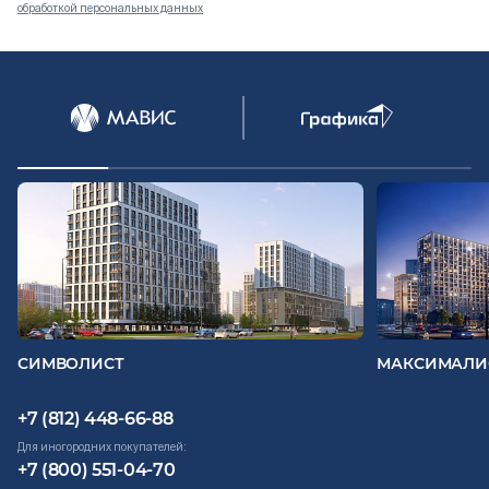
обработкой персональных данных
Документация
ВЫБРАТЬ КВАРТИРУ
Проекты
О компании
Жизнь в мавис
СИМВОЛИСТ
МАКСИМАЛИ
+7 (812) 448-66-88
Для иногородних покупателей:
+7 (800) 551-04-70