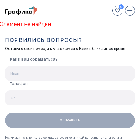
Элемент не найден
+7 (812) 448-66-88
ПОЯВИЛИСЬ ВОПРОСЫ?
Для иногородних покупателей:
Оставьте свой номер, и мы свяжемся с Вами в ближайшее время
+7 (800) 551-04-70
Как к вам обращаться?
Недвижимость
Способы покупки
Телефон
Отделка
Акции
Ход строительства
Нажимая на кнопку, вы соглашаетесь с
политикой конфиденциальности
и