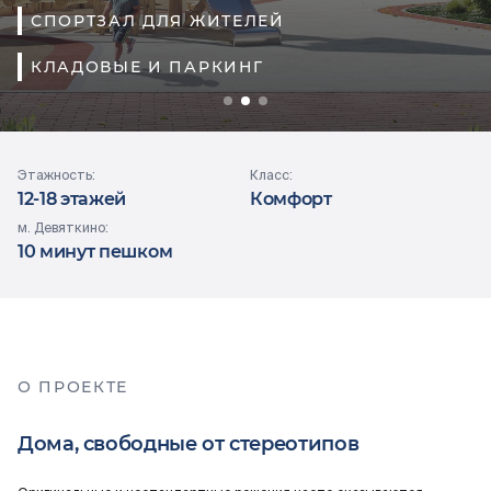
Документация
10 МИНУТ ОТ МЕТРО
СПОРТЗАЛ ДЛЯ ЖИТЕЛЕЙ
ПАНОРАМНЫЕ ОКНА
ЗАКРЫТЫЙ ДВОР
КЛАДОВЫЕ И ПАРКИНГ
ЯБЛОНЕВЫЙ САД
ВЫБРАТЬ КВАРТИРУ
Этажность:
Класс:
12-18 этажей
Комфорт
м. Девяткино:
Проекты
10 минут пешком
О компании
Жизнь в мавис
О ПРОЕКТЕ
Дома, свободные от стереотипов