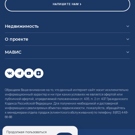
НАПИШИТЕ НАМ
Недвижимость
О проекте
МАВИС
Обращаем Ваше внимание на то, что данный интернет-сайт носит исключительно
информационный характер и ни при каких условиях не является офертой или
публичной офертой, определяемой положениями ст. 435, п. 2 ст. 437 Гражданского
Кодекса Российской Федерации. Для получения необходимой и достоверной
информации о реализуемых объектах недвижимости, пожалуйста, обращайтесь
к менеджерам отдела продаж (клиентского обслуживания) по телефону: 8 (812) 448-
66-88
Продолжая пользоваться