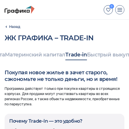
+7 (812) 448-66-88
ЖК ГРАФИКА – TRADE-IN
Для иногородних покупателей:
+7 (800) 551-04-70
та
Материнский капитал
Trade-in
Быстрый выку
Недвижимость
Покупая новое жилье в зачет старого,
Способы покупки
сэкономьте не только деньги, но и время!
Программа действует только при покупке квартиры в строящихся
Отделка
корпусах. Для продажи могут участвовать квартиры во всех
регионах России, а также объекты недвижимости, приобретенные
по переуступке.
Акции
Ход строительства
Почему Trade-in — это удобно?