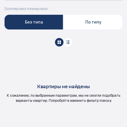
Документация
Группировка планировок
Без типа
По типу
ВЫБРАТЬ КВАРТИРУ
Проекты
О компании
Квартиры не найдены
Жизнь в мавис
К сожалению, по выбранным параметрам, мы не смогли подобрать
варианты квартир. Попробуйте изменить фильтр поиска