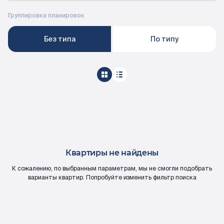
Документация
Группировка планировок
Без типа
По типу
ВЫБРАТЬ КВАРТИРУ
Проекты
О компании
Квартиры не найдены
Жизнь в мавис
К сожалению, по выбранным параметрам, мы не смогли подобрать
варианты квартир. Попробуйте изменить фильтр поиска