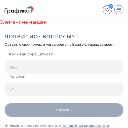
Элемент не найден
+7 (812) 448-66-88
ПОЯВИЛИСЬ ВОПРОСЫ?
Для иногородних покупателей:
Оставьте свой номер, и мы свяжемся с Вами в ближайшее время
+7 (800) 551-04-70
Как к вам обращаться?
Недвижимость
Способы покупки
Телефон
Отделка
Акции
Ход строительства
Нажимая на кнопку, вы соглашаетесь с
политикой конфиденциальности
и