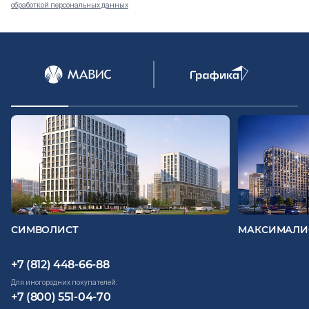
обработкой персональных данных
Документация
ВЫБРАТЬ КВАРТИРУ
Проекты
О компании
Жизнь в мавис
СИМВОЛИСТ
МАКСИМАЛИ
+7 (812) 448-66-88
Для иногородних покупателей:
+7 (800) 551-04-70