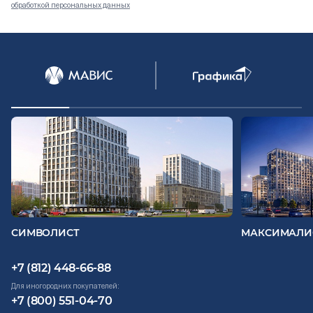
обработкой персональных данных
Документация
ВЫБРАТЬ КВАРТИРУ
Проекты
О компании
Жизнь в мавис
СИМВОЛИСТ
МАКСИМАЛИ
+7 (812) 448-66-88
Для иногородних покупателей:
+7 (800) 551-04-70