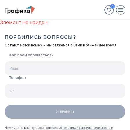
Элемент не найден
+7 (812) 448-66-88
ПОЯВИЛИСЬ ВОПРОСЫ?
Для иногородних покупателей:
Оставьте свой номер, и мы свяжемся с Вами в ближайшее время
+7 (800) 551-04-70
Как к вам обращаться?
Недвижимость
Способы покупки
Телефон
Отделка
Акции
Ход строительства
Нажимая на кнопку, вы соглашаетесь с
политикой конфиденциальности
и