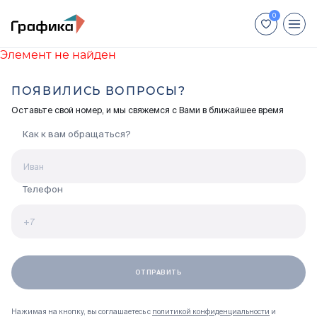
Элемент не найден
+7 (812) 448-66-88
ПОЯВИЛИСЬ ВОПРОСЫ?
Для иногородних покупателей:
Оставьте свой номер, и мы свяжемся с Вами в ближайшее время
+7 (800) 551-04-70
Как к вам обращаться?
Недвижимость
Способы покупки
Телефон
Отделка
Акции
Ход строительства
Нажимая на кнопку, вы соглашаетесь с
политикой конфиденциальности
и