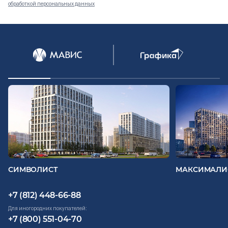
обработкой персональных данных
Документация
ВЫБРАТЬ КВАРТИРУ
Проекты
О компании
Жизнь в мавис
СИМВОЛИСТ
МАКСИМАЛИ
+7 (812) 448-66-88
Для иногородних покупателей:
+7 (800) 551-04-70