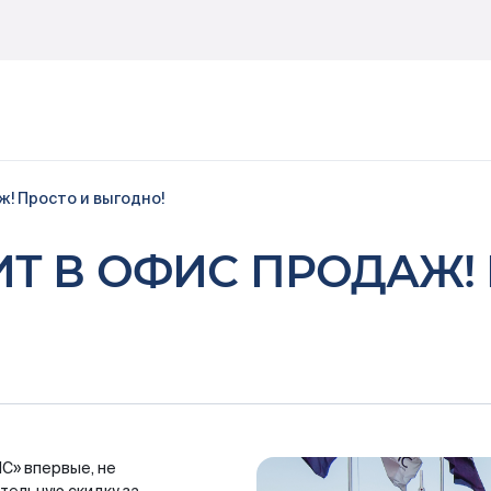
ж! Просто и выгодно!
Способы покупки
ИТ В ОФИС ПРОДАЖ!
Ипотека
100% оплата
Материнский капитал
Trade-in
Быстрый выкуп
Ход строительства
С» впервые, не