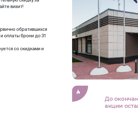
тельную скидку за
айте визит!
первично обратившихся
 и оплаты брони до 31
уется со скидками и
До оконча
акции оста