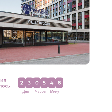
ния
2
3
0
5
4
8
лось
Дня
Часов
Минут